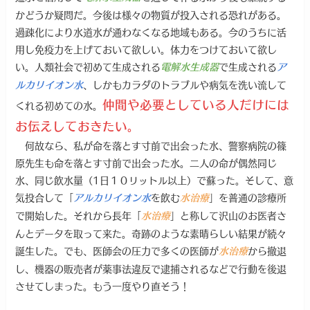
かどうか疑問だ。今後は様々の物質が投入される恐れがある。
過疎化により水道水が通わなくなる地域もある。今のうちに活
用し免疫力を上げておいて欲しい。体力をつけておいて欲し
い。人類社会で初めて生成される
で生成される
電解水生成器
ア
、しかもカラダのトラブルや病気を洗い流して
ルカリイオン水
仲間や必要としている人だけには
くれる初めての水。
お伝えしておきたい。
何故なら、私が命を落とす寸前で出会った水、警察病院の篠
原先生も命を落とす寸前で出会った水。二人の命が偶然同じ
水、同じ飲水量（1日１０リットル以上）で蘇った。そして、意
気投合して「
を飲む
」を普通の診療所
アルカリイオン水
水治療
で開始した。それから長年「
」と称して沢山のお医者さ
水治療
んとデータを取って来た。奇跡のような素晴らしい結果が続々
誕生した。でも、医師会の圧力で多くの医師が
から撤退
水治療
し、機器の販売者が薬事法違反で逮捕されるなどで行動を後退
させてしまった。もう一度やり直そう！