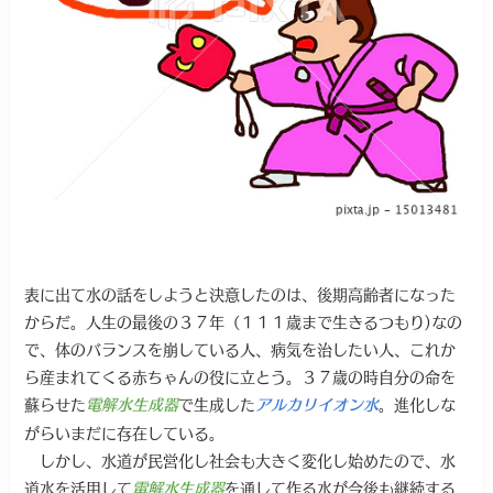
表に出て水の話をしようと決意したのは、後期高齢者になった
からだ。人生の最後の３７年（１１１歳まで生きるつもり)なの
で、体のバランスを崩している人、病気を治したい人、これか
ら産まれてくる赤ちゃんの役に立とう。３７歳の時自分の命を
蘇らせた
で生成した
。進化しな
電解水生成器
アルカリイオン水
がらいまだに存在している。
しかし、水道が民営化し社会も大きく変化し始めたので、水
道水を活用して
を通して作る水が今後も継続する
電解水生成器