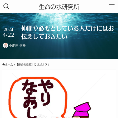
生命の水研究所
仲間や必要としている人だけにはお
2024
4/22
伝えしておきたい
小羽田 健雄
ホーム
【最近の投稿】こはだより