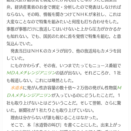
弁。経済産業省のお金で測定・分析したので発表はしなければ
ならない。その時、情報を聞きつけてＮＨＫが来社し、これは
大変なことなので特集を組みたいと何度も打ち合わせをした。
事態が事態だけに放送してはいけないと上から圧力がかかるか
も知れない。でも、国民のために首を覚悟で特集を組む。と意
気込んでいた。
発表当日はＮＨＫのカメラが回り、他の放送局もカメラを回
していた。
にもかかわらず、その夜、いつまでたってもニュース番組で
の話が出ない。それどころか、１社
ＭＤＡメチレンジアニリン
も報道しない。これには唖然とした。
に発がん性許容量の数十倍～２万倍の発がん性物質
水道水
Ｍ
が入っているのにどうしたことだ。１
ＤＡメチレンジアニリン
社も取り上げないとはどういうことだ。そして翌朝、さらに驚
いた。新聞社が１社たりとも取り上げていない。
理由は分からないが誰も報じることはなかった。
そこで、本「水道管の叫び」を書くことにした。出来上がっ