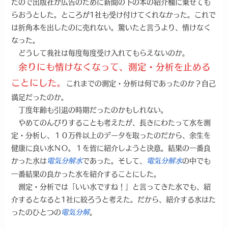
たので出版社が広告のために新聞の下の本の紹介欄に乗せても
らおうとした。ところが1社も受け付けてくれなかった。これで
は折角本を出したのに売れない。驚いたと言うより、情けなく
なった。
どうして我社は毎度毎度受け入れてもらえないのか。
余りにも情けなくなって、測定・分析を止める
ことにした。
これまでの測定・分析は何であったのか？自己
満足だったのか。
丁度年齢も引退の時期だったのかもしれない。
やめてのんびりすることも考えたが、長きにわたって水を測
定・分析し、１０万件以上のデータを取ったのだから、余生を
健康に良い水ＮＯ。１を皆に紹介しようと決意。結果の一番良
かった水は
であった。そして、
の中でも
電気分解水
電気分解水
一番結果の良かった水を紹介することにした。
測定・分析では「いい水ですね！」と言ってきた水でも、紹
介するとなると1社に絞ろうと考えた。だから、紹介する水はた
ったのひとつの
。
電気分解