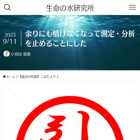
生命の水研究所
余りにも情けなくなって測定・分析
2023
9/11
を止めることにした
小羽田 健雄
ホーム
【最近の投稿】こはだより