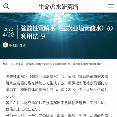
生命の水研究所
強酸性電解水（強次亜塩素酸水）の
2022
4/28
利用法-9
小羽田 健雄
ホーム
アルカリ電解水の種類と活用法
強電解酸性水・強次亜塩素酸水の利用法
強酸性電解水（強次亜塩素酸水）は、家庭用管理医療機器の電
解水生成器に塩を添加して生成する。電極板の価格が高価にな
るので、機器自体の価格も高い。多くのメーカーは殆ど生産し
ない。
皆さんには塩を添加して強電解出来る機種を選択して欲しい。
価格以上に役に立つ。
その一つがキッチンでの除菌・消毒・洗浄。生成した強酸性電