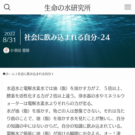
生命の水研究所
2022
社会に飲み込まれる自分-24
8/31
小羽田 健雄
ホーム
社会に飲み込まれる自分
水道水と電解水素水では油（脂）を溶かす力が２．５倍以上、
酵素を活性化する力が２倍以上違う。浄水器の水やミネラルウ
ォーターは電解水素水よりそれらの力が劣る。
水が油（脂）を溶かす。殆どの人は想像できない。それは当た
り前のことで、油（脂）を溶かす水を見たことが無いし、自分
の知識の中にはないからだ。自分の知識に飲み込まれている。
電解水で簡単に油（脂）が溶ける瞬間に出会える。オー！凄