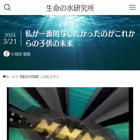
生命の水研究所
私が一番関与したかったのがこれか
2024
3/21
らの子供の未来
小羽田 健雄
ホーム
【最近の投稿】こはだより