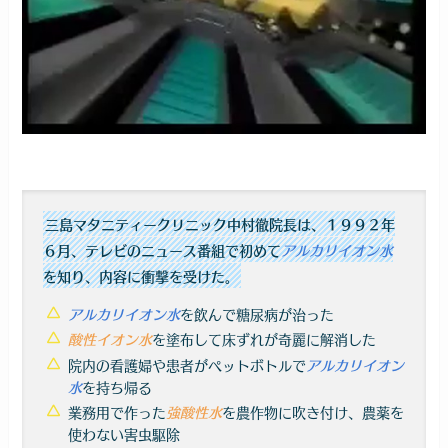
三島マタニティークリニック中村徹院長は、１９９２年
６月、テレビのニュース番組で初めて
アルカリイオン水
を知り、内容に衝撃を受けた。
を飲んで糖尿病が治った
アルカリイオン水
を塗布して床ずれが奇麗に解消した
酸性イオン水
院内の看護婦や患者がペットボトルで
アルカリイオン
を持ち帰る
水
業務用で作った
を農作物に吹き付け、農薬を
強酸性水
使わない害虫駆除