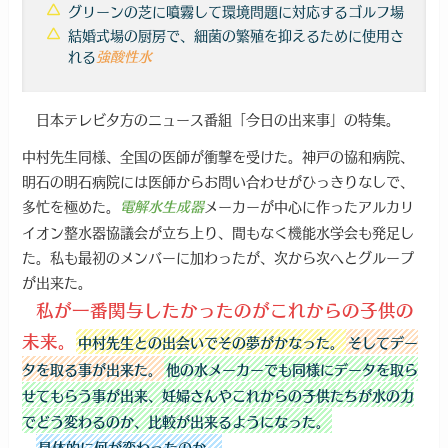
グリーンの芝に噴霧して環境問題に対応するゴルフ場
結婚式場の厨房で、細菌の繁殖を抑えるために使用さ
れる
強酸性水
日本テレビ夕方のニュース番組「今日の出来事」の特集。
中村先生同様、全国の医師が衝撃を受けた。神戸の協和病院、
明石の明石病院には医師からお問い合わせがひっきりなしで、
多忙を極めた。
メーカーが中心に作ったアルカリ
電解水生成器
イオン整水器協議会が立ち上り、間もなく機能水学会も発足し
た。私も最初のメンバーに加わったが、次から次へとグループ
が出来た。
私が一番関与したかったのがこれからの子供の
未来。
中村先生との出会いでその夢がかなった。
そしてデー
タを取る事が出来た。
他の水メーカーでも同様にデータを取ら
せてもらう事が出来、妊婦さんやこれからの子供たちが水の力
でどう変わるのか、比較が出来るようになった。
具体的に何が変わったのか。