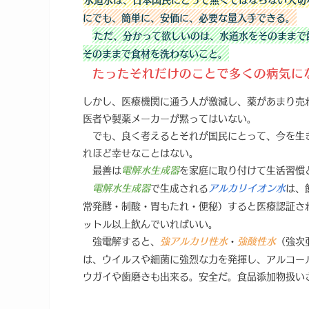
にでも、簡単に、安価に、必要な量入手できる。
ただ、分かって欲しいのは、水道水をそのままで
そのままで食材を洗わないこと。
たったそれだけのことで多くの病気に
しかし、医療機関に通う人が激減し、薬があまり売
医者や製薬メーカーが黙ってはいない。
でも、良く考えるとそれが国民にとって、今を生
れほど幸せなことはない。
最善は
を家庭に取り付けて生活習慣
電解水生成器
で生成される
は、
電解水生成器
アルカリイオン水
常発酵・制酸・胃もたれ・便秘）すると医療認証さ
ットル以上飲んでいればいい。
強電解すると、
・
（強次
強アルカリ性水
強酸性水
は、ウイルスや細菌に強烈な力を発揮し、アルコー
ウガイや歯磨きも出来る。安全だ。食品添加物扱い