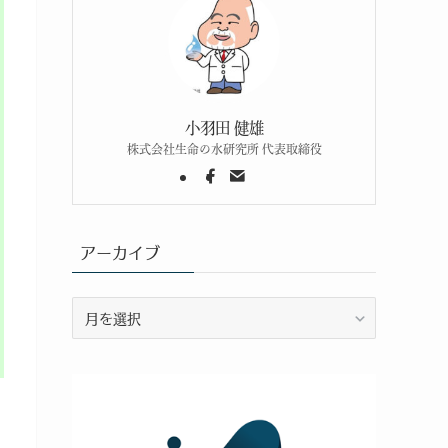
小羽田 健雄
株式会社生命の水研究所 代表取締役
アーカイブ
ア
ー
カ
イ
ブ