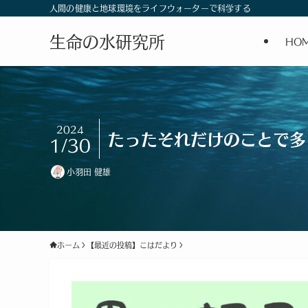
人間の健康と地球環境をライフウォーターで科学する
生命の水研究所
HO
2024
たったそれだけのことで多
1/30
小羽田 健雄
ホーム
【最近の投稿】こはだより