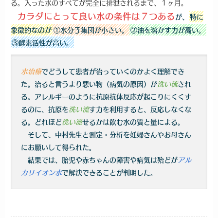
る。入った水のすべてが完全に排泄されるまで、１ヶ月。
カラダにとって良い水の条件は７つある
が、
特に
象徴的なのが
①水分子集団が小さい。
②油を溶かす力が高い。
③酵素活性が高い。
水治療
でどうして患者が治っていくのかよく理解でき
た。治ると言うより悪い物（病気の原因）が
洗い流
され
る。アレルギーのように抗原抗体反応が起こりにくくす
るのに、抗原を
洗い流
す力を利用すると、反応しなくな
る。どれほど
洗い流
せるかは飲む水の質と量による。
そして、中村先生と測定・分析を妊婦さんやお母さん
にお願いして得られた。
結果では、胎児や赤ちゃんの障害や病気は殆どが
アル
カリイオン水
で解決できることが判明した。