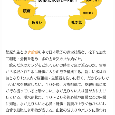
篠原先生との
の中で日本電子の測定技術者、松下を加え
水治療
て測定・分析を進め、水の力を突き止め始めた。
飲んだ水はカラダをどれくらいの時間で駆け巡るのか。胃腸
から吸収された水は肝臓に入り血液を構成する。新しい水は血
液となり1分以内で脳組織・生殖器を洗いに行く。だから少しで
もいい水を摂取したい。１０分後、皮膚組織に。皮膚組織に水
が行き渡っていると瑞々しい。水が足りない人は肌がカサカサ
している。脱水症状だ。１０～２０分後心臓や肝臓などの内臓
に到達。水が足りないと心臓・肝臓・腎臓が上手く働かないし
血管や細胞に老廃物が溜まる。血管の詰まりやパンクに襲われ