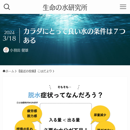
生命の水研究所
カラダにとって良い水の条件は７つ
2024
3/18
ある
小羽田 健雄
ホーム
【最近の投稿】こはだより