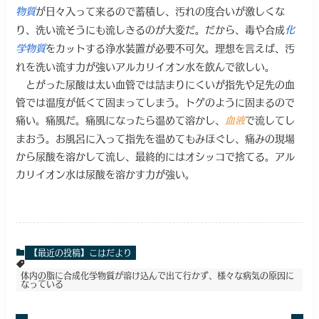
が日々入って来るので蓄積し、汚れの度合いが激しくな
物質
り、洗い流そうにも流しきるのが大変だ。だから、毒や合成
化
をカットする浄水装置が必要不可欠。理想を言えば、汚
学物質
れを洗い流す力が強いアルカリイオン水を飲んで欲しい。
とがった尿酸は太い血管では詰まりにくいが指先や足先の血
管では温度が低くて固まってしまう。トゲのように固まるので
痛い。痛風だ。痛風になったら温めて溶かし、
で流してし
血液
まおう。お風呂に入って指先を温めてもみほぐし、痛みの現場
から尿酸を溶かして流し、最終的にはオシッコで捨てる。アル
カリイオン水は尿酸を溶かす力が強い。
【最近の投稿】こはだより
体内の脂に合成化学物質が溶け込んで出て行かず、様々な病気の原因に
なっている