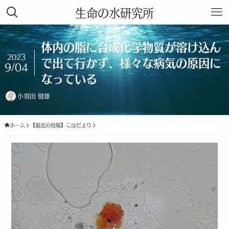
生命の水研究所
体内の脂に合成化学物質が溶け込ん
2023
で出て行かず、様々な病気の原因に
9/04
なっている
小羽田 健雄
ホーム
【最近の投稿】こはだより