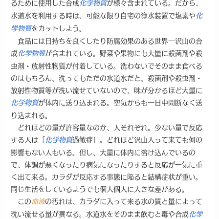
るために使用した合成
が様々含まれている。だから、
化学物質
水道水を利用する時は、可能な限り自宅の浄水装置で塩素や
化
をカットしよう。
学物質
食品には日持ちを良くしたり防腐効果のある世界一沢山の合
成
が含まれている。野菜や果物にも大量に殺菌剤や殺
化学物質
虫剤・放射性物質が付着している。洗わないでそのまま食べる
のはもちろん、洗ってもただの水道水だと、殺菌剤や殺虫剤・
放射性物質等が洗い流せていないので、味が分かるほど大量に
が体内に送り込まれる。空気からも一日中間断なく送
化学物質
り込まれる。
どれほどの量が許容量なのか、人それぞれ。少ない量で反応
する人は「
過敏症」。どれほど沢山入って来ても何の
化学物質
影響もない人もいる。但し、大量に体内に溶け込んでいるの
で、体調が悪くなったり病気になったりすると反応が一気に重
く出て来る。カラダが反応する事態に陥ると結構症状が重い。
同じ生活をしているようでも個人個人に大きな差がある。
この
の汚れは、カラダに入って来る水の質と量によって
血液
洗い流せる量が異なる。水道水をそのまま飲むと毒や合成
化学