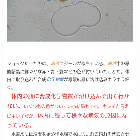
ショックだったのは、
にタールが落ちている、
中の尿
血液
血液
酸結晶に鮮やかな赤・青・緑などの色が付いていたことだ。体
内に取り込んだ合成
が尿酸結晶に溶け込みキラキラ輝
化学物質
く。
体内の脂に合成化学物質が溶け込んで出て行か
ない。
いくつもの色がついている結晶もある。キレイと言え
体内に残って様々な病気の原因にな
ばキレイだが、
っている。
水道水には塩素を始め浄水場で水に含まれる汚れを沈殿させ