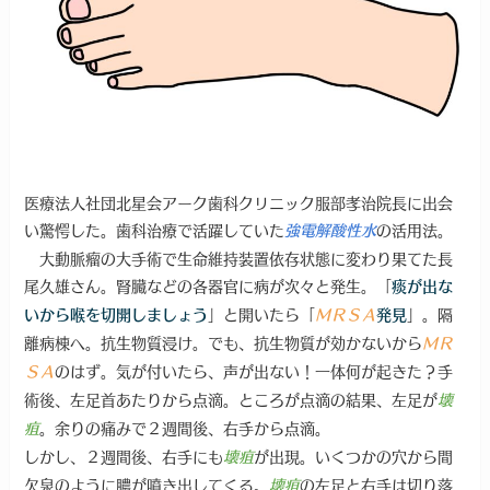
医療法人社団北星会アーク歯科クリニック服部孝治院長に出会
い驚愕した。歯科治療で活躍していた
の活用法。
強電解酸性水
大動脈瘤の大手術で生命維持装置依存状態に変わり果てた長
尾久雄さん。腎臓などの各器官に病が次々と発生。「
痰が出な
」と開いたら「
」。隔
いから喉を切開しましょう
ＭＲＳＡ
発見
離病棟へ。抗生物質浸け。でも、抗生物質が効かないから
ＭＲ
のはず。気が付いたら、声が出ない！一体何が起きた？手
ＳＡ
術後、左足首あたりから点滴。ところが点滴の結果、左足が
壊
。余りの痛みで２週間後、右手から点滴。
疽
しかし、２週間後、右手にも
が出現。いくつかの穴から間
壊疽
欠泉のように膿が噴き出してくる。
の左足と右手は切り落
壊疽