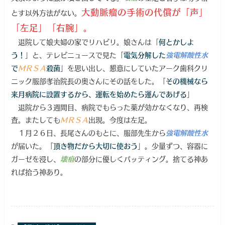
大動脈瘤の手術の代償が「声」
とす以外方法がない。
「左足」「右腕」。
退院して娘夫婦の家でリハビリ。娘さんは「
何とかしよ
」と、テレビニュースで見た「
う！
電気分解した
強電解酸性水
」を思い出し、懇意にしていたアーク歯科クリ
で
ＭＲＳＡ
殺菌
ニック服部孝治院長の奥さんにその話をした。「
その機械なら
」
来月病院に設置するから、運転を始めたら運んであげる
退院から３週間目、病院でもらった薬が効かなくなり、再検
査。またしても
出現。今度は左足。
ＭＲＳＡ
１月２６日、長尾さんのもとに、服部先生から
強電解酸性水
が届いた。「
」。少量ずつ、容器に
頂き物だから大切に使おう
ガーゼを浸し、
の部分に優しくパッティング。捨てる神あ
壊疽
れば拾う神あり。