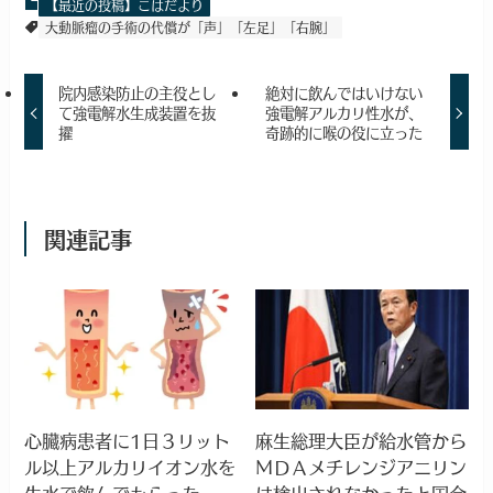
【最近の投稿】こはだより
大動脈瘤の手術の代償が「声」「左足」「右腕」
院内感染防止の主役とし
絶対に飲んではいけない
て強電解水生成装置を抜
強電解アルカリ性水が、
擢
奇跡的に喉の役に立った
関連記事
心臓病患者に1日３リット
麻生総理大臣が給水管から
ル以上アルカリイオン水を
ＭＤＡメチレンジアニリン
生水で飲んでもらった
は検出されなかったと国会