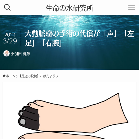
生命の水研究所
大動脈瘤の手術の代償が「声」「左
2024
3/29
足」「右腕」
小羽田 健雄
ホーム
【最近の投稿】こはだより