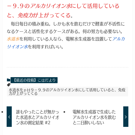
－９.９の
アルカリイオン水
にして活用している
と、
免疫力
が上がってくる
。
毎日毎日の積み重ね。しかも水を飲むだけで酵素が不活性に
なるケースと活性化するケースがある。何の努力も必要ない。
を利用している人なら、電解水生成器を設置して
水道水
アルカ
を利用すればいい。
リイオン水
【最近の投稿】こはだより
水道水をｐＨ９－９.９のアルカリイオン水にして活用していると、免疫
力が上がってくる
誰もやったことが無かっ
電解水生成器で生成した
た水道水とアルカリイオ
アルカリイオン水を飲む
ン水の測定結果 #2
と二日酔いしない