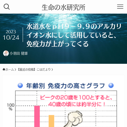
生命の水研究所
水道水をｐＨ９－９.９のアルカリ
2023
イオン水にして活用していると、
10/24
免疫力が上がってくる
小羽田 健雄
ホーム
【最近の投稿】こはだより