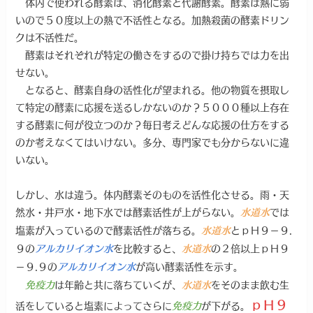
体内で使われる酵素は、消化酵素と代謝酵素。酵素は熱に弱
いので５０度以上の熱で不活性となる。加熱殺菌の酵素ドリン
クは不活性だ。
酵素はそれぞれが特定の働きをするので掛け持ちでは力を出
せない。
となると、酵素自身の活性化が望まれる。他の物質を摂取し
て特定の酵素に応援を送るしかないのか？５０００種以上存在
する酵素に何が役立つのか？毎日考えどんな応援の仕方をする
のか考えなくてはいけない。多分、専門家でも分からないに違
いない。
しかし、水は違う。体内酵素そのものを活性化させる。雨・天
然水・井戸水・地下水では酵素活性が上がらない。
では
水道水
塩素が入っているので酵素活性が落ちる。
とｐＨ９－９.
水道水
９の
を比較すると、
の２倍以上ｐＨ９
アルカリイオン水
水道水
－９.９の
が高い酵素活性を示す。
アルカリイオン水
は年齢と共に落ちていくが、
をそのまま飲む生
免疫力
水道水
ｐＨ９
活をしていると塩素によってさらに
が下がる。
免疫力