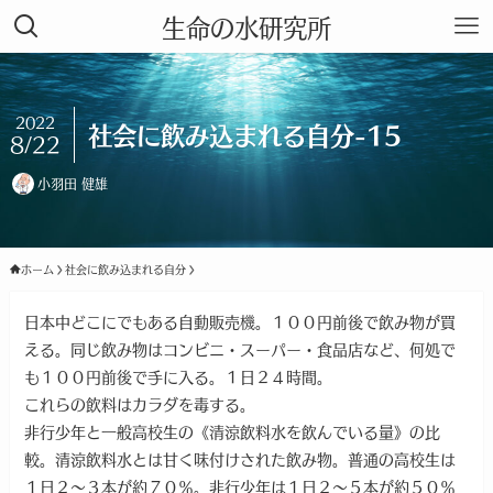
生命の水研究所
2022
社会に飲み込まれる自分-15
8/22
小羽田 健雄
ホーム
社会に飲み込まれる自分
日本中どこにでもある自動販売機。１００円前後で飲み物が買
える。同じ飲み物はコンビニ・スーパー・食品店など、何処で
も１００円前後で手に入る。１日２４時間。
これらの飲料はカラダを毒する。
非行少年と一般高校生の《清涼飲料水を飲んでいる量》の比
較。清涼飲料水とは甘く味付けされた飲み物。普通の高校生は
１日２〜３本が約７０％。非行少年は１日２〜５本が約５０％