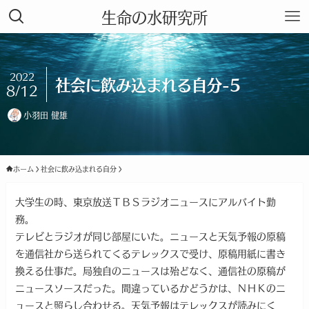
生命の水研究所
2022
社会に飲み込まれる自分-5
8/12
小羽田 健雄
ホーム
社会に飲み込まれる自分
大学生の時、東京放送ＴＢＳラジオニュースにアルバイト勤
務。
テレビとラジオが同じ部屋にいた。ニュースと天気予報の原稿
を通信社から送られてくるテレックスで受け、原稿用紙に書き
換える仕事だ。局独自のニュースは殆どなく、通信社の原稿が
ニュースソースだった。間違っているかどうかは、ＮＨＫのニ
ュースと照らし合わせる。天気予報はテレックスが読みにく