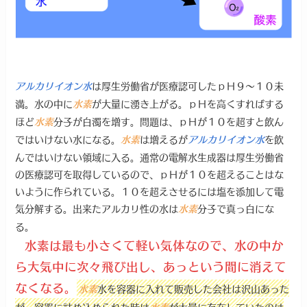
は厚生労働省が医療認可したｐＨ９～１０未
アルカリイオン水
満。水の中に
が大量に湧き上がる。ｐＨを高くすればする
水素
ほど
分子が白濁を増す。問題は、ｐＨが１０を超すと飲ん
水素
ではいけない水になる。
は増えるが
を飲
水素
アルカリイオン水
んではいけない領域に入る。通常の電解水生成器は厚生労働省
の医療認可を取得しているので、ｐＨが１０を超えることはな
いように作られている。１０を超えさせるには塩を添加して電
気分解する。出来たアルカリ性の水は
分子で真っ白にな
水素
る。
水素は最も小さくて軽い気体なので、水の中か
ら大気中に次々飛び出し、あっという間に消えて
なくなる。
水を容器に入れて販売した会社は沢山あった
水素
が、容器に詰め込められた時は
が大量に存在していたのは
水素