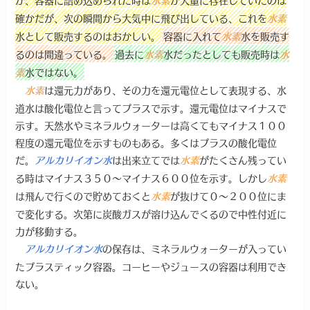
確かだが、次の瞬間から大気中に飛び出している、これを
水素
水として販売するのはおかしい。
容器に入れて
水を販売す
水素
るのは間違っている。
過去に
水だったとしても販売時は
水素
水
水ではない。
素
は還元力があり、その力を還元電位として表現する、水
水素
道水は酸化電位と言ってプラスで示す。還元電位はマイナスで
示す。天然水やミネラルウォーターは高くてもマイナス１００
程度の還元電位を示すものもある。多くはプラスの酸化電位
だ。
は出来立てでは
がたくさん残ってい
アルカリイオン水
水素
る時はマイナス３５０～マイナス６００位を示す。しかし
水素
は飛んで行くので貯めておくと
が抜けて０～２００位にま
水素
で変化する。次第に炭酸ガスが溶け込んでくるので中性付近に
力が移動する。
の保存は、ミネラルウォーターが入ってい
アルカリイオン水
たプラスティック容器。コーヒーやジュースの容器は利用でき
ない。