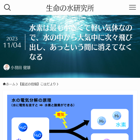
生命の水研究所
水素は最も小さくて軽い気体なの
で、水の中から大気中に次々飛び
2023
11/04
出し、あっという間に消えてなく
なる
小羽田 健雄
ホーム
【最近の投稿】こはだより