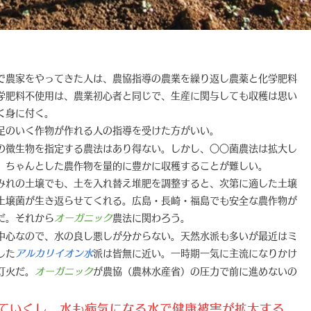
で農家をやってきた人は、農協指導の農業を繰り返し農薬と化学肥料
学肥料不使用は、農業初心者と同じで、生産に関与しても収穫は思い
く身に付く。
足のいく作物が作れる人の指導を受けた方がいい。
の微生物を指定する農法はあり得ない。しかし、○○菌農法は拡大し
、ちゃんとした農作物を量的に豊かに収穫することが難しい。
みれの土壌でも、土を入れ替え堆肥を調整すると、次第に適した土壌
土壌菌が生き返らせてくれる。広島・長崎・福島でも安全な農作物が
だ。それから
農法に関わろう。
オーガニック
中心なので、水の良し悪しが分からない。天然水派も多いが最近はミ
した
派は皆無に近い。一時期一気に主流になりかけ
アルカリイオン水
灯火だ。
が農協（農林水産省）の圧力で前に進めないの
オーガニック
ていくし、水も病気になる水で健康被害が拡大する。