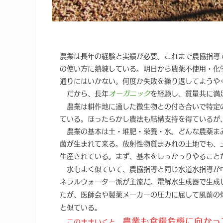
農業は長年の経験と実績が必要。これまで農協指導
の使い方に熟練している。明日から農薬不使用・化
通りにはいかない。何度か失敗を繰り返してようや
だから、長年
を経験し、質量共に満
オーガニック
農業は耕作地に適した微生物との付き合いで特定
ている。ほったらかし農法も結構支持を得ているが
農業の基本は土・堆肥・栄養・水。どんな農薬ま
菌が生まれて来る。放射性物質まみれの土地でも、
生産されている。まず、基本をしっかっりやること
水もよく似ていて、農協指導と同じ水道水指導が
ネラルウォーター派が主流だ。電解水生成器で生成
たが、医師会や製薬メーカーの圧力に屈して風前の
と似ている。
農業も食糧危機に向かっ
このままいくと、