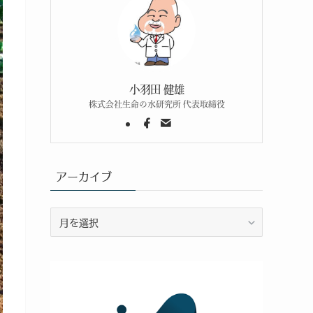
小羽田 健雄
株式会社生命の水研究所 代表取締役
アーカイブ
ア
ー
カ
イ
ブ