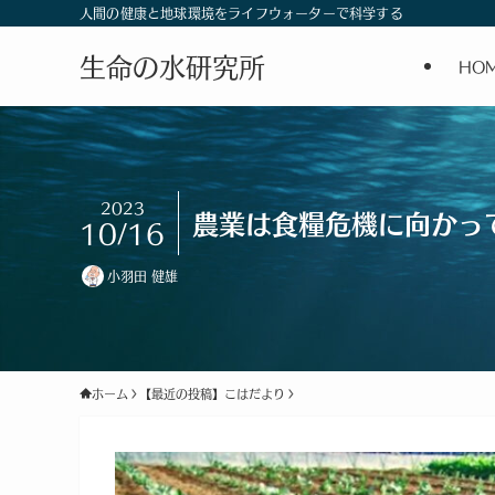
人間の健康と地球環境をライフウォーターで科学する
生命の水研究所
HO
2023
農業は食糧危機に向かっ
10/16
小羽田 健雄
ホーム
【最近の投稿】こはだより