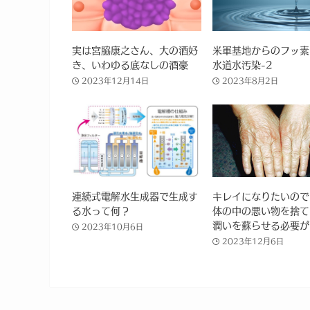
実は宮脇康之さん、大の酒好
米軍基地からのフッ素
き、いわゆる底なしの酒豪
水道水汚染-2
2023年12月14日
2023年8月2日
連続式電解水生成器で生成す
キレイになりたいので
る水って何？
体の中の悪い物を捨て
潤いを蘇らせる必要が
2023年10月6日
2023年12月6日