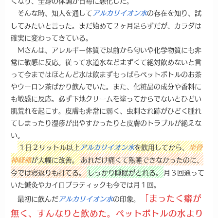
くなり、全身の体調が日毎に悪化した。
そんな時、知人を通して
の存在を知り、試
アルカリイオン水
してみたいと言った。まだ始めて２ヶ月足らずだが、カラダは
確実に変わってきている。
Ｍさんは、アレルギー体質で以前から匂いや化学物質にも非
常に敏感に反応。従って水道水などまずくて絶対飲めないと言
って今まではほとんど水は飲まずもっぱらペットボトルのお茶
やウーロン茶ばかり飲んでいた。また、化粧品の成分や香料に
も敏感に反応。必ず下地クリームを塗ってからでないとひどい
肌荒れを起こす。皮膚も非常に弱く、虫刺され跡がひどく腫れ
てしまったり湿疹が出やすかったりと皮膚のトラブルが絶えな
い。
１日２リットル以上
を飲用してから、
アルカリイオン水
坐骨
が大幅に改善。
あれだけ痛くて熟睡できなかったのに、
神経痛
今では寝返りも打てる。
しっかり睡眠がとれる。
月３回通って
いた鍼灸やカイロプラティックも今では月１回。
「まったく癖が
最初に飲んだ
の印象。
アルカリイオン水
無く、すんなりと飲めた。ペットボトルの水より