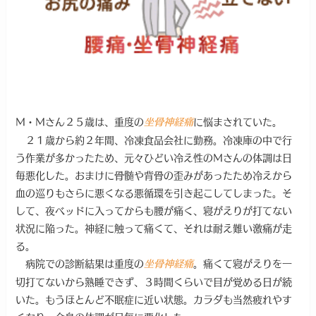
Ｍ・Ｍさん２５歳は、重度の
に悩まされていた。
坐骨神経痛
２１歳から約２年間、冷凍食品会社に勤務。冷凍庫の中で行
う作業が多かったため、元々ひどい冷え性のＭさんの体調は日
毎悪化した。おまけに骨髄や背骨の歪みがあったため冷えから
血の巡りもさらに悪くなる悪循環を引き起こしてしまった。そ
して、夜ベッドに入ってからも腰が痛く、寝がえりが打てない
状況に陥った。神経に触って痛くて、それは耐え難い激痛が走
る。
病院での診断結果は重度の
。痛くて寝がえりを一
坐骨神経痛
切打てないから熟睡できず、３時間くらいで目が覚める日が続
いた。もうほとんど不眠症に近い状態。カラダも当然疲れやす