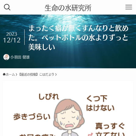
生命の水研究所
まったく癖が無くすんなりと飲め
2023
た。ペットボトルの水よりずっと
12/12
美味しい
小羽田 健雄
ホーム
【最近の投稿】こはだより